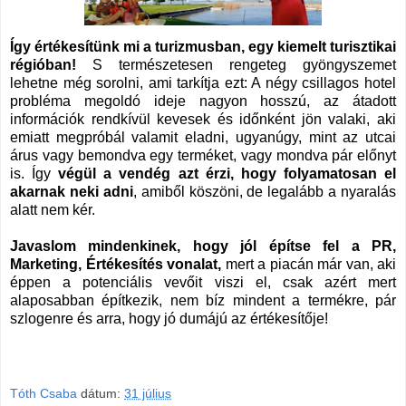
Így értékesítünk mi a turizmusban, egy kiemelt turisztikai
régióban!
S természetesen rengeteg gyöngyszemet
lehetne még sorolni, ami tarkítja ezt: A négy csillagos hotel
probléma megoldó ideje nagyon hosszú, az átadott
információk rendkívül kevesek és időnként jön valaki, aki
emiatt megpróbál valamit eladni, ugyanúgy, mint az utcai
árus vagy bemondva egy terméket, vagy mondva pár előnyt
is. Így
végül a vendég azt érzi, hogy folyamatosan el
akarnak neki adni
, amiből köszöni, de legalább a nyaralás
alatt nem kér.
Javaslom mindenkinek, hogy jól építse fel a PR,
Marketing, Értékesítés vonalat,
mert a piacán már van, aki
éppen a potenciális vevőit viszi el, csak azért mert
alaposabban építkezik, nem bíz mindent a termékre, pár
szlogenre és arra, hogy jó dumájú az értékesítője!
Tóth Csaba
dátum:
31 július