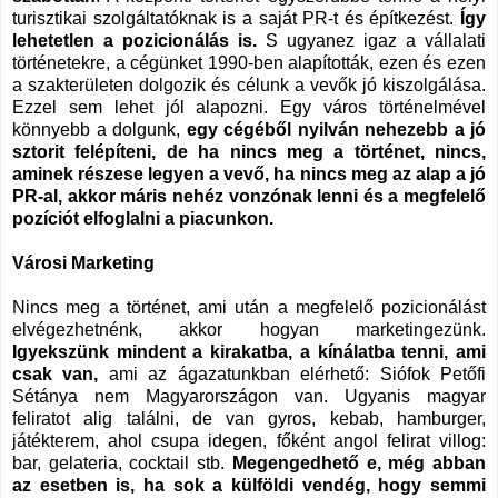
turisztikai szolgáltatóknak is a saját PR-t és építkezést.
Így
lehetetlen a pozicionálás is.
S ugyanez igaz a vállalati
történetekre, a cégünket 1990-ben alapították, ezen és ezen
a szakterületen dolgozik és célunk a vevők jó kiszolgálása.
Ezzel sem lehet jól alapozni. Egy város történelmével
könnyebb a dolgunk,
egy cégéből nyilván nehezebb a jó
sztorit felépíteni,
de ha nincs meg a történet, nincs,
aminek részese legyen a vevő, ha nincs meg az alap a jó
PR-al, akkor máris nehéz vonzónak lenni és a megfelelő
pozíciót elfoglalni a piacunkon.
Városi Marketing
Nincs meg a történet, ami után a megfelelő pozicionálást
elvégezhetnénk, akkor hogyan marketingezünk.
Igyekszünk mindent a kirakatba, a kínálatba tenni, ami
csak van,
ami az ágazatunkban elérhető: Siófok Petőfi
Sétánya nem Magyarországon van. Ugyanis magyar
feliratot alig találni, de van gyros, kebab, hamburger,
játékterem, ahol csupa idegen, főként angol felirat villog:
bar, gelateria, cocktail stb.
Megengedhető e, még abban
az esetben is, ha sok a külföldi vendég, hogy semmi