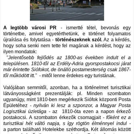
A legtöbb városi PR
- ismertté tétel, bevonás egy
történetbe, amivel egyetérthetünk, e történet folyamatos
újraírása és folytatása -
történészeknek szól.
Az a kérdés,
hogy soha senki nem tette fel magának a kérdést, hogy az
ilyen mondatok:
"
Jelentősebb fejlődés az 1800-as években indult el a
településen. 1810-től az Erdély-Adria gyorspostakocsi járat
már érintette Siófokot, de önálló postamesterség csak 1867-
től működött itt." -
m
itől lenne érdekes egy turistának.
Valójában semmitől, azonban, ha a történelmet turisztikai
látványosságként prezentálják: pl. Minden szombaton
ugyanúgy, mint 1810-ben megérkezik Siófok központi Posta
Épületéhez -
nyilván ki lesz a szponzor, a Magyar Posta
Logisztikai üzletága -
az
1810-óta ezen a napon érkező
postakocsi. A szombaton érkezők csomagjait -
főként ez a
turisztikai hét váltó napja, s így rögtön élménnyel indul -
a parton található Hotelekbe széthordja. Két állomás között