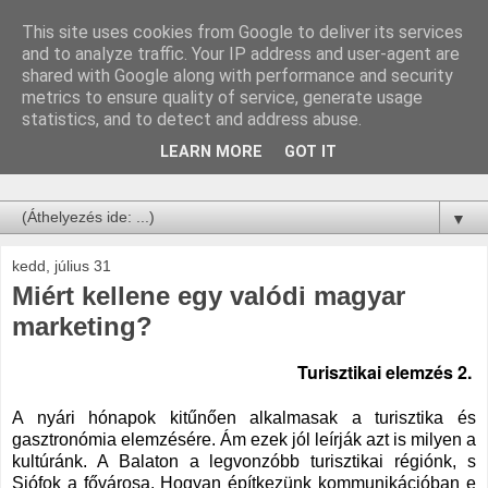
This site uses cookies from Google to deliver its services
Építsd fel a saját
and to analyze traffic. Your IP address and user-agent are
shared with Google along with performance and security
történeted!
metrics to ensure quality of service, generate usage
statistics, and to detect and address abuse.
Hozzávalók: Stratégia, PR, Történetek, Taktika, Marketing,
LEARN MORE
GOT IT
Reklám.
▼
kedd, július 31
Miért kellene egy valódi magyar
marketing?
Turisztikai elemzés 2.
A nyári hónapok kitűnően alkalmasak a turisztika és
gasztronómia elemzésére. Ám ezek jól leírják azt is milyen a
kultúránk. A Balaton a legvonzóbb turisztikai régiónk, s
Siófok a fővárosa. Hogyan építkezünk kommunikációban e