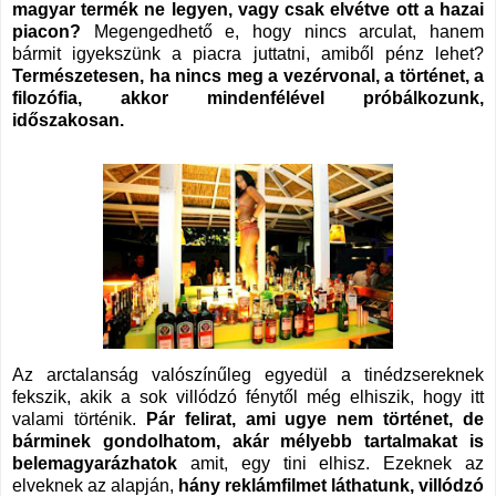
magyar termék ne legyen, vagy csak elvétve ott a hazai
piacon?
Megengedhető e, hogy nincs arculat, hanem
bármit igyekszünk a piacra juttatni, amiből pénz lehet?
Természetesen, ha nincs meg a vezérvonal, a történet, a
filozófia, akkor mindenfélével próbálkozunk,
időszakosan.
Az arctalanság valószínűleg egyedül a tinédzsereknek
fekszik, akik a sok villódzó fénytől még elhiszik, hogy itt
valami történik.
Pár felirat, ami ugye nem történet, de
bárminek gondolhatom, akár mélyebb tartalmakat is
belemagyarázhatok
amit, egy tini elhisz. Ezeknek az
elveknek az alapján,
hány reklámfilmet láthatunk, villódzó