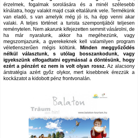
érzelmek, fogalmak sorolására és a minél szélesebb
kínálatra, hogy valakit majd csak eltalálunk vele. Termékünk
van eladó, s van amelyik még jó is, ha épp venni akar
valaki. A teljes történet a turista szempontjából teljesen
reménytelen. Nem akarunk kifejezetten semmit vásárolni, de
ha már nyaralunk, akkor ha megéhezünk, vagy
megszomjazunk, a gyerekeknek kell valamilyen program
véletlenszerűen mégis költünk.
Minden meggyőződés
nélkül választunk, s utólag bosszankodunk, vagy
igyekszünk elfogadtatni egymással a döntésünk, hogy
ezért a pénzért ez nem is volt olyan rossz.
Az alacsony
árstratégia azért győz olykor, mert kisebbnek érezzük a
kockázatot a kidobott pénz frontvonalán.