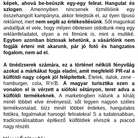
képek, ahová be-beúszik egy-egy felirat. Hangulat és
szlogen
. Amennyiben nincsenek tízmillióink egy
összehangolt kampányra, akkor felejtsük el, az ilyen típusú
reklámot, mert
nem segíti az értékesítésünk
. Sőt magunkat
andalítjuk el vele, hogy milyen ötletesen oldottunk meg egy
reklámfeladatot, olyan a mi filmünk is, mint a multiké.
Egyben azonban biztosak lehetünk, a vásárlóink nem
fogják érteni mit akarunk, pár jó fotó és hangzatos
fogalom, nem ad el.
A tinédzserek számára, ez a történet nélküli fényvilág
azokat a márkákat fogja eladni, amit megfelelő PR-ral a
külföldi nagy cégek jól felépítettek.
Ételek, italok, zene -
hamburger, cola,
R'n'B.
A magyar turisztika ezen a
vonalon el is vérzett a siófoki sétányon, teret adva a
külföldi termékeknek.
A marketingben nálunk a kínálj
minél többet elve érvényesül, sőt legyen nagyon széles
termékvonalad, bízz minél többet érdekes, hangulatos
fotókra, fogalmakat harsogó feliratokra! S a tudatosabban,
tradícionálisabban építkező külföldiek elviszik a piacod
nagy részét.