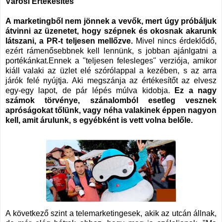
Városi Értékesítés
A marketingből nem jönnek a vevők, mert úgy próbáljuk
átvinni az üzenetet, hogy szépnek és okosnak akarunk
látszani, a PR-t teljesen mellőzve.
Mivel nincs érdeklődő,
ezért rámenősebbnek kell lennünk, s jobban ajánlgatni a
portékánkat.Ennek a "teljesen felesleges" verziója, amikor
kiáll valaki az üzlet elé szórólappal a kezében, s az arra
járók felé nyújtja. Aki megszánja az értékesítőt az elvesz
egy-egy lapot, de pár lépés múlva kidobja.
Ez a nagy
számok törvénye, szánalomból esetleg vesznek
apróságokat tőlünk, vagy néha valakinek éppen nagyon
kell, amit árulunk, s egyébként is vett volna belőle.
A következő szint a telemarketingesek, akik az utcán állnak,