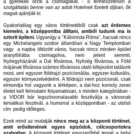
a gyerekek őrzik a csomagokat.
- S természetesen a
szolgáltatás benne van az adott Hotelnek fizetett díjban, ők
maguk ajánlják ki.
Gyakorlatilag egy város történetéből csak
azt érdemes
kiemelni, a középpontba állítani, amiből tudunk ma is
sztorit építeni.
Ugyanígy a "Kálvinista Róma", hacsak nincs
egy Michelangelo szobor állandóan a Nagy Templomban
vagy a napba öltözött város, hacsak nincs minden épület
aranyfóliába csomagolva, nem jelent semmit.
Nyíregyházánál a Dal fővárosa, Nyírség fővárosa, a Föld
órájának fővárosa számos fővárosra utaló kifejezést találunk
most, ami egyszer földrajzi pozicionálás, egyszer kulturális,
egyszer környezetvédelmi. A földrajzi nem pozicionál, csak
elmondja hol vagyunk a térképen, a dal-hoz komoly zenei
életet kell felmutatni folyamatosan, s minden kategóriában -
a VIDOR bár legszínvonalasabb fesztiválja a városnak
tematikus fesztivál, a humorral a középpontban - az utolsó
cím pedig időleges.
Ezek mind az mutatják
nincs meg az a központi történet
,
amit erősítenének egyes epizódok, célcsoportokra
szabottan
. A központi történet egyszerűbbé tenné a helyi