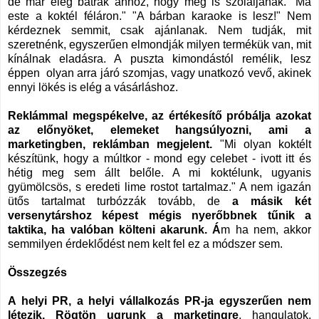
de már elég bátrak ahhoz, hogy meg is szólaljanak. "Ma
este a koktél féláron." "A bárban karaoke is lesz!" Nem
kérdeznek semmit, csak ajánlanak. Nem tudják, mit
szeretnénk, egyszerűen elmondják milyen termékük van, mit
kínálnak eladásra. A puszta kimondástól remélik, lesz
éppen olyan arra járó szomjas, vagy unatkozó vevő, akinek
ennyi lökés is elég a vásárláshoz.
Reklámmal megspékelve, az értékesítő próbálja azokat
az előnyöket, elemeket hangsúlyozni, ami a
marketingben, reklámban megjelent.
"Mi olyan koktélt
készítünk, hogy a múltkor - mond egy celebet - ivott itt és
hétig meg sem állt belőle. A mi koktélunk, ugyanis
gyümölcsös, s eredeti lime rostot tartalmaz." A nem igazán
ütős tartalmat turbózzák tovább, de
a másik két
versenytárshoz képest mégis nyerőbbnek tűnik a
taktika, ha valóban költeni akarunk. Á
m ha nem, akkor
semmilyen érdeklődést nem kelt fel ez a módszer sem.
Összegzés
A helyi PR, a helyi vállalkozás PR-ja egyszerűen nem
létezik.
Rögtön ugrunk a marketingre
, hangulatok,