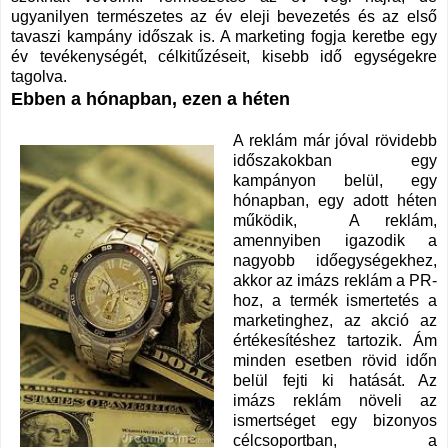
ugyanilyen természetes az év eleji bevezetés és az első
tavaszi kampány időszak is. A marketing fogja keretbe egy
év tevékenységét, célkitűzéseit, kisebb idő egységekre
tagolva.
Ebben a hónapban, ezen a héten
A reklám már jóval rövidebb
időszakokban egy
kampányon belül, egy
hónapban, egy adott héten
működik, A reklám,
amennyiben igazodik a
nagyobb időegységekhez,
akkor az imázs reklám a PR-
hoz, a termék ismertetés a
marketinghez, az akció az
értékesítéshez tartozik. Ám
minden esetben rövid időn
belül fejti ki hatását. Az
imázs reklám növeli az
ismertséget egy bizonyos
célcsoportban, a