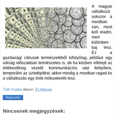
A magyar
vállalkozó
sokszor a
mostban
van, most
kell eladni,
mert
különben
baj lesz.
Ez a
gazdasági ciklusok természetéből kifolyólag, például egy
válság időszakban természetes is, de ha közben elfelejti az
értékesítésig vezető kommunikációs utat felépíteni,
temporálni az üzletépítést, akkor mindig a mostban ragad és
a vállalkozás egy örök mókuskerék lesz.
Tóth Csaba
dátum:
21 február
Megosztás
Nincsenek megjegyzések: