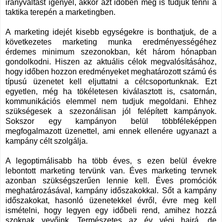
irányváltást igényel, akkor azt időben meg is tudjuk tenni a
taktika terepén a marketingben.
A marketing idejét kisebb egységekre is bonthatjuk, de a
következetes marketing munka eredményességéhez
érdemes minimum szezonokban, két három hónapban
gondolkodni. Hiszen az aktuális célok megvalósításához,
hogy időben hozzon eredményeket meghatározott számú és
típusú üzenetet kell eljuttatni a célcsoportunknak. Ezt
egyetlen, még ha tökéletesen kiválasztott is, csatornán,
kommunikációs elemmel nem tudjuk megoldani. Ehhez
szükségesek a szezonálisan jól felépített kampányok.
Sokszor egy kampányon belül többféleképpen
megfogalmazott üzenettel, ami ennek ellenére ugyanazt a
kampány célt szolgálja.
A legoptimálisabb ha több éves, s ezen belül évekre
lebontott marketing tervünk van. Éves marketing tervnek
azonban szükségszerűen lennie kell. Éves promóciók
meghatározásával, kampány időszakokkal. Sőt a kampány
időszakokat, hasonló üzenetekkel évről, évre meg kell
ismételni, hogy legyen egy időbeli rend, amihez hozzá
szoknak vevőink. Természetes az év végi hajrá, de