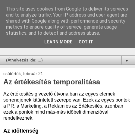
This site uses cookies from Google to deliver its services
Építsd fel a saját
and to analyze traffic. Your IP address and user-agent are
shared with Google along with performance and security
történeted!
metrics to ensure quality of service, generate usage
statistics, and to detect and address abuse.
Hozzávalók: Stratégia, PR, Történetek, Taktika, Marketing,
LEARN MORE
GOT IT
Reklám.
▼
csütörtök, február 21
Az értékesítés temporalitása
Az értékesítésig vezető útvonalban az egyes elemek
sorrendjének kitüntetett szerepe van. Ezek az egyes pontok
a PR, a Marketing, a Reklám és az Értékesítés, azonban
ezek a pontok mind más-más időbeli dimenzióval
rendelkeznek.
Az időtlenség