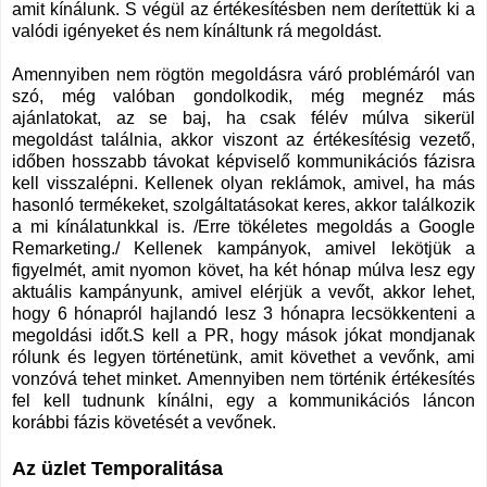
amit kínálunk. S végül az értékesítésben nem derítettük ki a
valódi igényeket és nem kínáltunk rá megoldást.
Amennyiben nem rögtön megoldásra váró problémáról van
szó, még valóban gondolkodik, még megnéz más
ajánlatokat, az se baj, ha csak félév múlva sikerül
megoldást találnia, akkor viszont az értékesítésig vezető,
időben hosszabb távokat képviselő kommunikációs fázisra
kell visszalépni. Kellenek olyan reklámok, amivel, ha más
hasonló termékeket, szolgáltatásokat keres, akkor találkozik
a mi kínálatunkkal is. /Erre tökéletes megoldás a Google
Remarketing./ Kellenek kampányok, amivel lekötjük a
figyelmét, amit nyomon követ, ha két hónap múlva lesz egy
aktuális kampányunk, amivel elérjük a vevőt, akkor lehet,
hogy 6 hónapról hajlandó lesz 3 hónapra lecsökkenteni a
megoldási időt.S kell a PR, hogy mások jókat mondjanak
rólunk és legyen történetünk, amit követhet a vevőnk, ami
vonzóvá tehet minket. Amennyiben nem történik értékesítés
fel kell tudnunk kínálni, egy a kommunikációs láncon
korábbi fázis követését a vevőnek.
Az üzlet Temporalitása