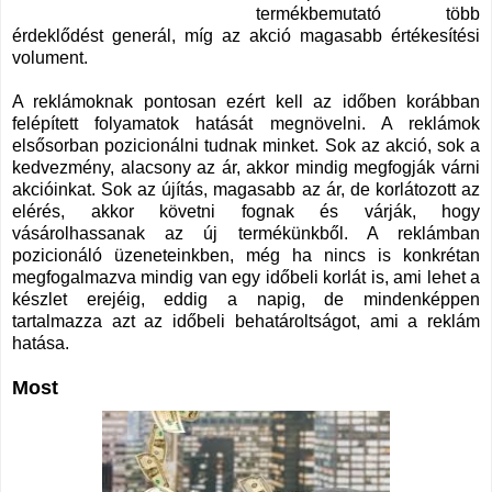
termékbemutató több
érdeklődést generál, míg az akció magasabb értékesítési
volument.
A reklámoknak pontosan ezért kell az időben korábban
felépített folyamatok hatását megnövelni. A reklámok
elsősorban pozicionálni tudnak minket. Sok az akció, sok a
kedvezmény, alacsony az ár, akkor mindig megfogják várni
akcióinkat. Sok az újítás, magasabb az ár, de korlátozott az
elérés, akkor követni fognak és várják, hogy
vásárolhassanak az új termékünkből. A reklámban
pozicionáló üzeneteinkben, még ha nincs is konkrétan
megfogalmazva mindig van egy időbeli korlát is, ami lehet a
készlet erejéig, eddig a napig, de mindenképpen
tartalmazza azt az időbeli behatároltságot, ami a reklám
hatása.
Most