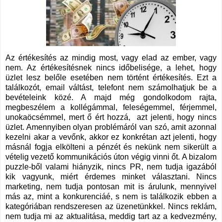
Az értékesítés az mindig most, vagy elad az ember, vagy
nem. Az értékesítésnek nincs időbelisége, a lehet, hogy
üzlet lesz belőle esetében nem történt értékesítés. Ezt a
találkozót, email váltást, telefont nem számolhatjuk be a
bevételeink közé. A majd még gondolkodom rajta,
megbeszélem a kollégámmal, feleségemmel, férjemmel,
unokaöcsémmel, mert ő ért hozzá, azt jelenti, hogy nincs
üzlet. Amennyiben olyan problémáról van szó, amit azonnal
kezelni akar a vevőnk, akkor ez konkrétan azt jelenti, hogy
másnál fogja elkölteni a pénzét és nekünk nem sikerült a
vételig vezető kommunikációs úton végig vinni őt. A bizalom
puzzle-ből valami hiányzik, nincs PR, nem tudja igazából
kik vagyunk, miért érdemes minket választani. Nincs
marketing, nem tudja pontosan mit is árulunk, mennyivel
más az, mint a konkurenciáé, s nem is találkozik ebben a
kategóriában rendszeresen az üzenetünkkel. Nincs reklám,
nem tudja mi az aktualitása, meddig tart az a kedvezmény,