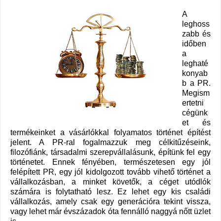
A
leghoss
zabb és
időben
a
leghaté
konyab
b a PR.
Megism
ertetni
cégünk
et és
termékeinket a vásárlókkal folyamatos történet építést
jelent. A PR-ral fogalmazzuk meg célkitűzéseink,
filozófiánk, társadalmi szerepvállalásunk, építünk fel egy
történetet. Ennek fényében, természetesen egy jól
felépített PR, egy jól kidolgozott tovább vihető történet a
vállalkozásban, a minket követők, a céget utódlók
számára is folytatható lesz. Ez lehet egy kis családi
vállalkozás, amely csak egy generációra tekint vissza,
vagy lehet már évszázadok óta fennálló naggyá nőtt üzlet