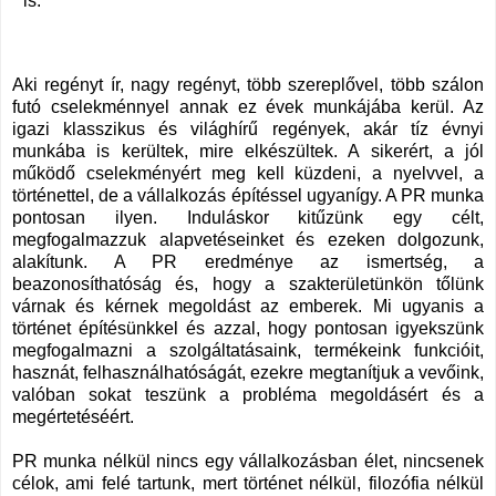
is.
Aki regényt ír, nagy regényt, több szereplővel, több szálon
futó cselekménnyel annak ez évek munkájába kerül. Az
igazi klasszikus és világhírű regények, akár tíz évnyi
munkába is kerültek, mire elkészültek. A sikerért, a jól
működő cselekményért meg kell küzdeni, a nyelvvel, a
történettel, de a vállalkozás építéssel ugyanígy. A PR munka
pontosan ilyen. Induláskor kitűzünk egy célt,
megfogalmazzuk alapvetéseinket és ezeken dolgozunk,
alakítunk. A PR eredménye az ismertség, a
beazonosíthatóság és, hogy a szakterületünkön tőlünk
várnak és kérnek megoldást az emberek. Mi ugyanis a
történet építésünkkel és azzal, hogy pontosan igyekszünk
megfogalmazni a szolgáltatásaink, termékeink funkcióit,
hasznát, felhasználhatóságát, ezekre megtanítjuk a vevőink,
valóban sokat teszünk a probléma megoldásért és a
megértetéséért.
PR munka nélkül nincs egy vállalkozásban élet, nincsenek
célok, ami felé tartunk, mert történet nélkül, filozófia nélkül