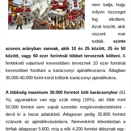
nem tudja, hogy
milyen összeget
fog elkölteni.
Azok között, akik
viszont már
tudták,
szinte
azonos arányban vannak, akik 10 és 25 között, 25 és 50
között, vagy 50 ezer forintnál többet terveznek költeni.
A
fentieknél valamivel kevesebben terveznek 10 ezer forintnál
kevesebbet fordítani a karácsonyi ajándékozásra. Átlagban
30.000-40.000 forint körül költünk karácsonyi ajándékokra.
A többség maximum 30.000 forintot költ karácsonykor
(61
%), ugyanakkor van egy szűk réteg (16%), aki több mint
50.000 forintot sem sajnál szerettei megörvendeztetésére -
derül ki a hazai adatokból. Átlagosan pedig 35.800 forintot
szánunk az ajándékvásárlásra. Nemenkénti lebontásban a
férfiak átlagosan 5.600, míg a nők 4.200 forintot áldoznak egy-