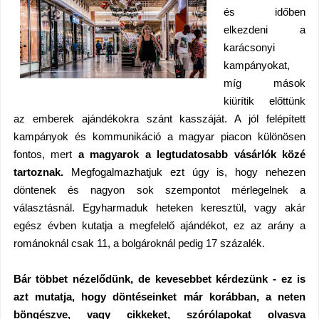
és időben
elkezdeni a
karácsonyi
kampányokat,
míg mások
kiürítik előttünk
az emberek ajándékokra szánt kasszáját. A jól felépített
kampányok és kommunikáció a magyar piacon különösen
fontos, mert
a magyarok a legtudatosabb vásárlók közé
tartoznak.
Megfogalmazhatjuk ezt úgy is, hogy nehezen
döntenek és nagyon sok szempontot mérlegelnek a
választásnál. Egyharmaduk heteken keresztül, vagy akár
egész évben kutatja a megfelelő ajándékot, ez az arány a
románoknál csak
11, a
bolgároknál pedig 17 százalék.
Bár többet nézelődünk, de kevesebbet kérdezünk - ez is
azt mutatja, hogy döntéseinket már korábban, a neten
böngészve, vagy cikkeket, szórólapokat olvasva