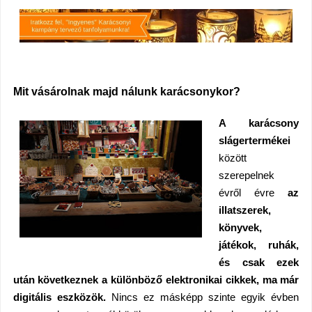
Mit vásárolnak majd nálunk karácsonykor?
A karácsony
slágertermékei
között
szerepelnek
évről évre
az
illatszerek,
könyvek,
játékok, ruhák,
és csak ezek
után következnek a különböző elektronikai cikkek, ma már
digitális eszközök.
Nincs ez másképp szinte egyik évben