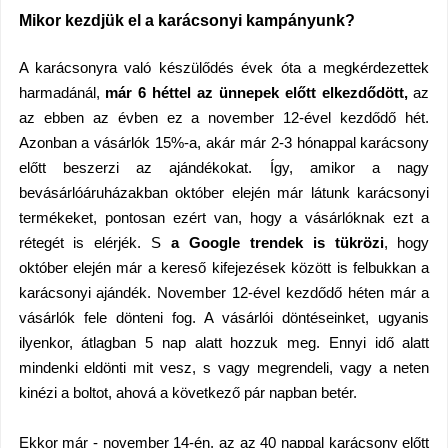
Mikor kezdjük el a karácsonyi kampányunk?
A karácsonyra való készülődés évek óta a megkérdezettek
harmadánál,
már 6 héttel az ünnepek előtt elkezdődött,
az
az ebben az évben ez a november 12-ével kezdődő hét.
Azonban a vásárlók 15%-a, akár már 2-3 hónappal karácsony
előtt beszerzi az ajándékokat. Így, amikor a nagy
bevásárlóáruházakban október elején már látunk karácsonyi
termékeket, pontosan ezért van, hogy a vásárlóknak ezt a
rétegét is elérjék. S
a Google trendek is tükrözi
, hogy
október elején már a kereső kifejezések között is felbukkan a
karácsonyi ajándék. November 12-ével kezdődő héten már a
vásárlók fele dönteni fog. A vásárlói döntéseinket, ugyanis
ilyenkor, átlagban 5 nap alatt hozzuk meg. Ennyi idő alatt
mindenki eldönti mit vesz, s vagy megrendeli, vagy a neten
kinézi a boltot, ahová a következő pár napban betér.
Ekkor már - november 14-én, az az 40 nappal karácsony előtt