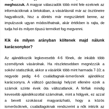
meghozzuk.
A magyar válaszadók több mint fele ezeknek az
információknak a birtokában, a vásárlásnál már az ösztöneire
hagyatkozik, hisz a döntés már megszületett benne, az
impulzusok ugyan módosíthatnak, akár értékben is rajta, de
tudja hol és milyen típusú terméket fog megvenni.
Kik és milyen arányban költenek majd nálunk
karácsonykor?
Az ajándékozók legkevesebb 4-6 főnek, de inkább több
személynek vásárolnak. Ha részletesebben megnézzük a
sokévi statisztikát, akkor a vásárlók több mint harmada 7-10; a
negyede pedig 4-6 családtagnak-ismerősnek ajándékoz
karácsonyra. A változó gazdasági helyzet ellenére ezek a
számok szinte évek óta változatlanok. A férfiak mindig
kevesebb ajándékozottal számolnak, mint a hölgyek, ez azzal
a bevett szokással magyarázható, hogy a közös
ismerősöknek, családtagoknak rendszerint a nők intézik az