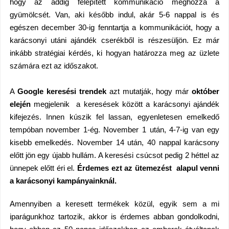
hogy az addig felépített kommunikáció meghozza a
gyümölcsét. Van, aki később indul, akár 5-6 nappal is és
egészen december 30-ig fenntartja a kommunikációt, hogy a
karácsonyi utáni ajándék cserékből is részesüljön. Ez már
inkább stratégiai kérdés, ki hogyan határozza meg az üzlete
számára ezt az időszakot.
A
Google keresési trendek
azt mutatják, hogy már
október
elején
megjelenik a keresések között a karácsonyi ajándék
kifejezés. Innen kúszik fel lassan, egyenletesen emelkedő
tempóban november 1-ég. November 1 után, 4-7-ig van egy
kisebb emelkedés. November 14 után, 40 nappal karácsony
előtt jön egy újabb hullám. A keresési csúcsot pedig 2 héttel az
ünnepek előtt éri el.
Érdemes ezt az ütemezést alapul venni
a karácsonyi kampányainknál.
Amennyiben a keresett termékek közül, egyik sem a mi
iparágunkhoz tartozik, akkor is érdemes abban gondolkodni,