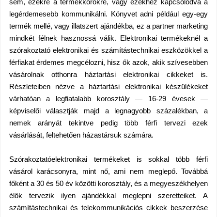
sem, ezekre a termékkörökre, vagy ezekhez kapcsolódva a
legérdemesebb kommunikálni. Könyvet adni például egy-egy
termék mellé, vagy illatszert ajándékba, ez a partner marketing
mindkét félnek hasznossá válik. Elektronikai termékeknél a
szórakoztató elektronikai és számítástechnikai eszközökkel a
férfiakat érdemes megcélozni, hisz ők azok, akik szívesebben
vásárolnak otthonra háztartási elektronikai cikkeket is.
Részleteiben nézve a háztartási elektronikai készülékeket
várhatóan a legfiatalabb korosztály — 16-29 évesek —
képviselői választják majd a legnagyobb százalékban, a
nemek arányát tekintve pedig több férfi tervezi ezek
vásárlását, feltehetően házastársuk számára.
Szórakoztatóelektronikai termékeket is sokkal több férfi
vásárol karácsonyra, mint nő, ami nem meglepő. Továbbá
főként a 30 és 50 év közötti korosztály, és a megyeszékhelyen
élők tervezik ilyen ajándékkal meglepni szeretteiket. A
számítástechnikai és telekommunikációs cikkek beszerzése