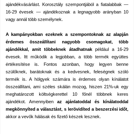
ajándékvásárlást. Korosztály szempontjából a fiatalabbak —
16-29 évesek — ajándékoznak a legnagyobb arányban 10
vagy annál több személynek.
A kampányokban ezeknek a szempontoknak az alapján
érdemes összeállítani nagyobb csomagokat, több
ajándékkal, amit többeknek átadhatnak
például a 16-29
évesek. Itt működik a legjobban, a több termék együttes
értékesítése is. Fontos azonban, hogy legyen benne
szülőknek, barátoknak és a kedvesnek, feleségnek szóló
termék is. A hölgyek számára is érdemes olyan kínálatot
összeállítani, ami széles skálán mozog, hiszen 21%-uk egy
meghatározott költségkerettel 10 főnél többnek keres
ajándékot. Amennyiben
az ajánlatoddal és kínálatoddal
megkönnyíted a választást, s lerövidíted a beszerzési időt,
akkor a vevők hálásak és fizető készek lesznek.