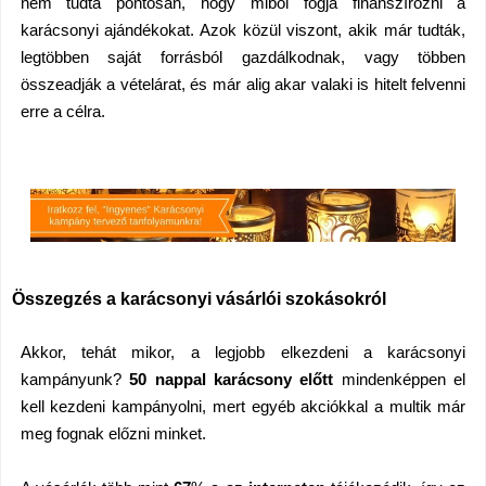
nem tudta pontosan, hogy miből fogja finanszírozni a
karácsonyi ajándékokat. Azok közül viszont, akik már tudták,
legtöbben saját forrásból gazdálkodnak, vagy többen
összeadják a vételárat, és már alig akar valaki is hitelt felvenni
erre a célra.
Összegzés a karácsonyi vásárlói szokásokról
Akkor, tehát mikor, a legjobb elkezdeni a karácsonyi
kampányunk?
50 nappal karácsony előtt
mindenképpen el
kell kezdeni kampányolni, mert egyéb akciókkal a multik már
meg fognak előzni
minket.