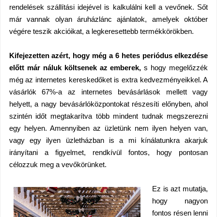
rendelések szállítási idejével is kalkulálni kell a vevőnek. Sőt
már vannak olyan áruházlánc ajánlatok, amelyek október
végére teszik akcióikat, a legkeresettebb termékkörökben.
Kifejezetten azért, hogy még a 6 hetes periódus elkezdése
előtt már náluk költsenek az emberek,
s hogy megelőzzék
még az internetes kereskedőket is extra kedvezményeikkel. A
vásárlók 67%-a az internetes bevásárlások mellett vagy
helyett, a nagy bevásárlóközpontokat részesíti előnyben, ahol
szintén időt megtakarítva több mindent tudnak megszerezni
egy helyen. Amennyiben az üzletünk nem ilyen helyen van,
vagy egy ilyen üzletházban is a mi kínálatunkra akarjuk
irányítani a figyelmet, rendkívül fontos, hogy pontosan
célozzuk meg a vevőkörünket.
Ez is azt mutatja,
hogy nagyon
fontos résen lenni