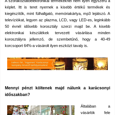
A szórakoztatóelektronikai termékeknél nem ilyen egyszerű a
képlet. Itt is teret nyernek a kisebb értékű termékek és
kiegészítők, mint fülhallgató, memóriakártya, mp3 lejátszó. A
televíziókat, legyen az plazma, LCD, vagy LED-es, leginkább
50 évnél idősebb korosztály szerzi majd be. A kisebb
elektronikai készülékek tervezett vásárlása minden
korosztályra jellemző, de szembetűnő, hogy a 40-49
korcsoport 64%-a vásárolt ilyen eszközt tavaly is.
Mennyi pénzt költenek majd nálunk a karácsonyi
időszakban?
Általában a
vásárlók fele