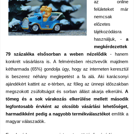
az online
felületeket már
nemcsak
előzetes
tájékozódásra
használjuk, -
a
megkérdezettek
79 százaléka elsősorban a weben nézelődik
- hanem
konkrét vásárlásra is. A felmérésben résztvevők majdnem
kétharmada (65%) gondolja úgy, hogy az interneten keresztül
is beszerez néhány meglepetést a fa alá. Aki karácsonyi
ajándékért kattint az e-térben, az főleg az ünnepi időszakban
megszokott zsúfoltságot és sorban állást akarja elkerülni.
A
tömeg és a sok várakozás elkerülése mellett második
legfontosabb érvként az olcsóbb vásárlási lehetőséget,
harmadikként pedig a nagyobb termékválasztékot
említik a
magyar válaszadók.