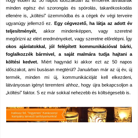
hogy ebben az 50 napos időszakban az emberek átváltanak
minden egész évi szorongás és spórolás, takarékoskodás
ellenére is, „költési” üzemmódba és a cégek év végi terveire
ugyanúgy jellemző ez.
Egy cégvezető, ha látja az adott év
teljesítményét,
akkor mindenképpen, vagy szeretné
megőrizni az elért eredményeket, vagy szeretne előrelépni.
Így
okos ajánlatokkal, jól felépített kommunikációval bárki,
foglalkozzék bármivel, a saját malmára tudja hajtani a
költési kedvet.
Miért hagynád ki akkor ezt az 50 napos
időszakot, ami busásan megtérül? Januárban már az új év, új
termék, minden mi új, kommunikációját kell elkezdeni,
látványosan igényt teremteni ahhoz, hogy újra bekapcsoljon a
„költési” faktor. S ez már sokkal nehezebb és költségesebb is.