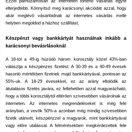
Ezzel párhuzamosan az interneten történő vásárlás egyre
elterjedtebb. Könnyítsd meg karácsonyi akciódat azzal, hogy
akár meglévő vásárlóidnak az internetes vásárlás mellé
helyben megoldod a házhoz szállítást.
Készpénzt vagy bankkártyát használnak inkább a
karácsonyi bevásrlásoknál
A 18-tól a 49-ig húzódó három korosztály közel 43%-ban
választja a készpénzes fizetést. A 30-39 és a 40-49 évesek
hasonló mértékben fizetnek majd bankkártyával, pontosan az
55%-uk. A 18-29 évesekkel, ez az arány eltolódik az
átutalásos fizetés javára, ez feltehetően azzal magyarázható,
hogy a többi korosztálytól eltérően szívesebben vásárolnak az
interneten. Az internetes megrendeléseket is még fele
arányban, a vevők 50%-a azonban még mindig szívesebben
fizetik utánvét, készpénzzel a magyarok, mint bankkártyával
vagy előre utalással. A felmérésekben megkérdezettek fele