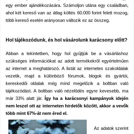
egy ember ajándékozására. Számoljon utána egy családban,
ahol két kereső van az átlag költés 60.000 forint felett mozog,
több kereső esetén arányosan változik ez az összeg.
Hol tájékozódunk, és hol vásárolunk karácsony előtt?
Abban a tekintetben, hogy hol gyűjtjük be a vásárláshoz
szükséges információkat az adott termékekről egyértelműen
az internet a meghatározó. A listát az internetes szakoldalak
vezetik, majd a különböző fórumok, blogok és gyártói,
kereskedői oldalak még mind megelőzik a boltban való
tájékozódást. A boltban való nézelődés egyre kevesebb, ma
már 33% alatt jár.
Így ha a karácsonyi kampányok idején
nem leszel ott az interneten hirdetők között, akkor a vevők
több mint 67%-át nem éred el.
Az adatok szerint