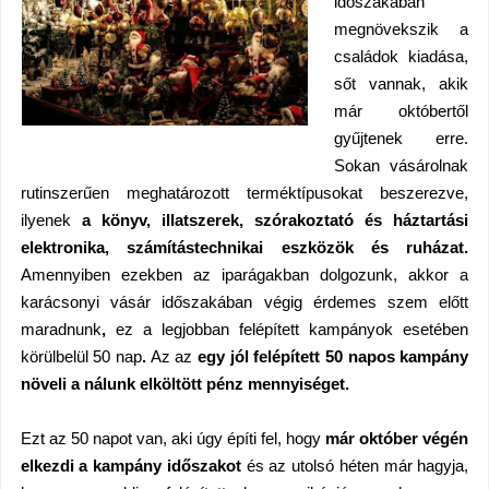
időszakában
megnövekszik a
családok kiadása,
sőt vannak, akik
már októbertől
gyűjtenek
erre.
Sokan vásárolnak
rutinszerűen meghatározott terméktípusokat beszerezve,
ilyenek
a könyv, illatszerek, szórakoztató és háztartási
elektronika,
számítástechnikai eszközök és ruházat.
Amennyiben e
zekbe
n az iparágakban dolgozunk,
akkor a
karácsonyi vásár időszakában végig érdemes szem előtt
maradnunk
,
ez a legjobban felépített kampányok esetében
körülbelül 50 nap
.
A
z az
egy jól felépített 50 napos kampány
növeli a nálunk
elköltött pénz mennyiséget.
Ezt az 50 napot van, aki úgy építi fel, hogy
már október végén
elkezdi a kampány időszakot
és az utolsó héten már hagyja,