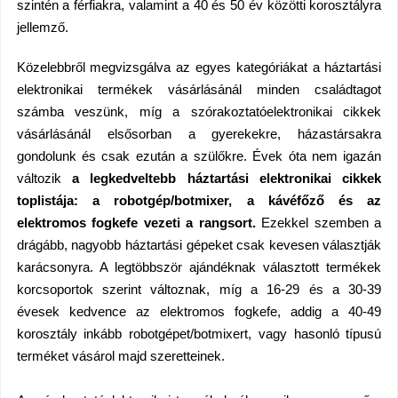
szintén a férfiakra, valamint a 40 és 50 év közötti korosztályra
jellemző.
Közelebbről megvizsgálva az egyes kategóriákat a háztartási
elektronikai termékek vásárlásánál minden családtagot
számba veszünk, míg a szórakoztatóelektronikai cikkek
vásárlásánál elsősorban a gyerekekre, házastársakra
gondolunk és csak ezután a szülőkre. Évek óta nem igazán
változik
a legkedveltebb háztartási elektronikai cikkek
toplistája: a robotgép/botmixer, a kávéfőző és az
elektromos fogkefe vezeti a rangsort.
Ezekkel szemben a
drágább, nagyobb háztartási gépeket csak kevesen választják
karácsonyra. A legtöbbször ajándéknak választott termékek
korcsoportok szerint változnak, míg a 16-29 és a 30-39
évesek kedvence az elektromos fogkefe, addig a 40-49
korosztály inkább robotgépet/botmixert, vagy hasonló típusú
terméket vásárol majd szeretteinek.