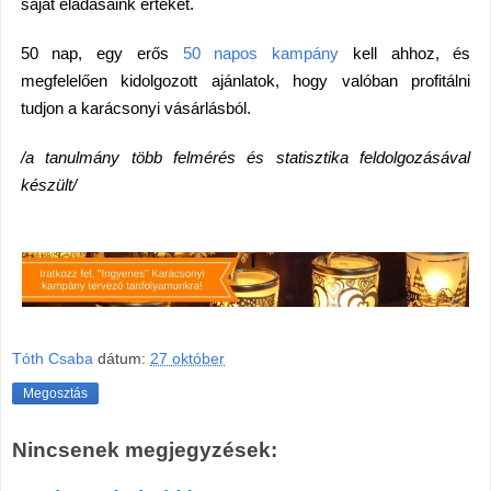
saját eladásaink értékét.
50 nap, egy erős
50 napos kampány
kell ahhoz, és
megfelelően kidolgozott ajánlatok, hogy valóban profitálni
tudjon a karácsonyi vásárlásból.
/a tanulmány több felmérés és statisztika feldolgozásával
készült/
Tóth Csaba
dátum:
27 október
Megosztás
Nincsenek megjegyzések: