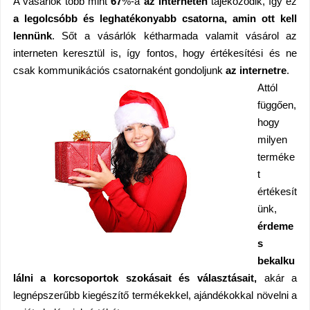
A vásárlók több mint
67
%-a
az interneten
tájékozódik, így ez
a legolcsóbb és leghatékonyabb csatorna, amin ott kell
lennünk
. Sőt a vásárlók kétharmada valamit vásárol az
interneten keresztül is, így fontos, hogy értékesítési és ne
csak kommunikációs csatornaként gondoljunk
az internetre
.
Attól
függően,
hogy
milyen
terméke
t
értékesít
ünk,
érdeme
s
bekalku
lálni a korcsoportok szokásait és választásait,
akár a
legnépszerűbb kiegészítő termékekkel, ajándékokkal növelni a