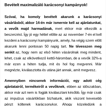
Bevételt maximalizáló karácsonyi kampányok!
Szóval, ha komoly bevételt akarunk a karácsonyi
vásárlásból, akkor 14-én már ismernie kell az ajánlatunkat,
a vevők majd harmadának,
mert ekkor már elkezdik a
beszerzést. Így jó egy héttel előtte az az november 7-én el kell
kezdeni a karácsonyi kampányunk, amely, ha végig szem előtt
akarunk lenni pontosan 50 napig tart.
Ne tévesszen meg
senkit
az, hogy nem az első héten vásárolnak meg mindent,
lehet, csak az elkövetkező kettő-háromban, de a vevők 32%-a
már ezen a héten tudja, mit és hol fog megvenni. Már
megnézte, kiválasztotta és utána járt annak, amit megvesz.
Amennyiben nincsenek információi, egy adott cég
ajánlatairól, termékeiről a vevőknek
, ebben az időszakban,
akkor már azt nem is fogják kiválasztani később. Így már csak
az impulzus vásárlókban bízhatunk, akik viszont kevesebb
pénzt költenek karácsonykor. Ahogy közeledünk a