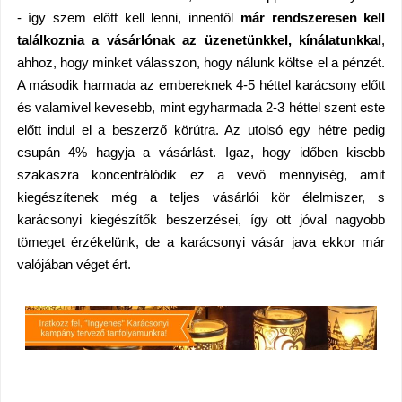
- így szem előtt kell lenni, innentől
már rendszeresen kell
találkoznia a vásárlónak az üzenetünkkel, kínálatunkkal
,
ahhoz, hogy minket válasszon, hogy nálunk költse el a pénzét.
A második harmada az embereknek 4-5 héttel karácsony előtt
és valamivel kevesebb, mint egyharmada 2-3 héttel szent
este
e
lőtt indul el a beszerző körútra. Az utolsó egy hétre pedig
csupán 4% hagyja a vásárlást. Igaz, hogy időben kisebb
szakaszra koncentrálódik ez a vevő mennyiség, amit
kiegészítenek még a teljes vásárlói kör élelmiszer, s
karácsonyi kiegészítők beszerzései, így ott jóval nagyobb
tömeget érzékelünk, de a karácsonyi vásár java ekkor már
valójában véget ért.