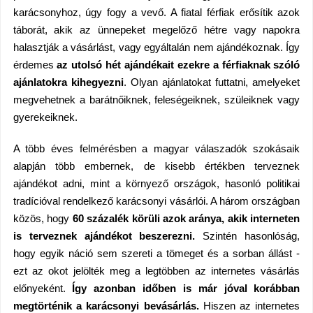
karácsonyhoz, úgy fogy a vevő. A fiatal férfiak erősítik azok
táborát, akik az ünnepeket megelőző hétre vagy napokra
halasztják a vásárlást, vagy egyáltalán nem ajándékoznak. Így
érdemes
az utolsó hét ajándékait ezekre a férfiaknak szóló
ajánlatokra kihegyezni
. Olyan ajánlatokat futtatni, amelyeket
megvehetnek a barátnőiknek, feleségeiknek, szüleiknek vagy
gyerekeiknek.
A több éves felmérésben a magyar válaszadók szokásaik
alapján több embernek, de kisebb értékben terveznek
ajándékot adni, mint a környező országok, hasonló politikai
tradícióval rendelkező karácsonyi vásárlói. A három országban
közös, hogy
60 százalék körüli azok aránya, akik interneten
is terveznek ajándékot beszerezni.
Szintén hasonlóság,
hogy egyik náció sem szereti a tömeget és a sorban állást -
ezt az okot jelölték meg a legtöbben az internetes vásárlás
előnyeként.
Így azonban időben is már jóval korábban
megtörténik a karácsonyi bevásárlás.
Hiszen az internetes