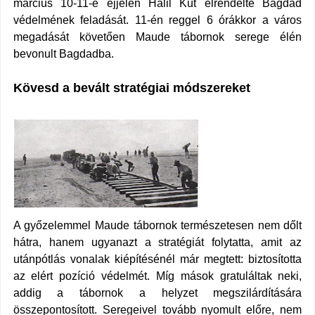
március 10-11-e éjjelén
Halil Kut
elrendelte Bagdad
védelmének feladását. 11-én reggel 6 órákkor a város
megadását követően Maude tábornok serege élén
bevonult Bagdadba.
Kövesd a bevált stratégiai módszereket
A győzelemmel Maude tábornok természetesen nem dőlt
hátra, hanem ugyanazt a stratégiát folytatta, amit az
utánpótlás vonalak kiépítésénél már megtett: biztosította
az elért pozíció védelmét. Míg mások
gratuláltak neki,
addig a tábornok a helyzet megszilárdítására
összepontosított. Seregeivel tovább nyomult előre, nem