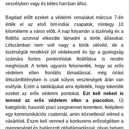
veszélyben vagy és kétes harcban állsz.
Bagdad előtt ezeket a védelmi vonalakat március 7-én
érték el az első brit-indiai csapatok, mintegy 10
kilométerre a város előtt. A nap folyamán a tüzérség és a
flottilla azonnal elkezdte támadni a török állásokat.
Létszámban nem volt nagy a török utóvéd, de a
tüzérségük rendkívül jól védekezett és így a gyalogság
számára fontos pontonhidak felállítása is rendre
meghiúsult. A britek ugyanis felismerték, hogy az erős
védelem ellen frontális támadással, még óriási
létszámfölényben is csak súlyos veszteségek árán van
esélyük. Ezért a taktikájukat arra építették, hogy kikerülik
ezeket az erős védelmi pontokat.
Ezt kell neked is
tenned az erős védelem ellen a piacodon.
Új
kategóriát, hasonló piaci szegmenset teremteni, felépíteni
egy kommunikációs csatornát, amin közvetlenül eléred a
vásárlóid. Észre kell venned a konkurens erősségében a
gyengeséget és határozott oldaltámadással, olyan helyen