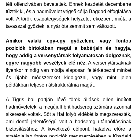
téli offenzívában bevetettek. Ennek kezdetét decemberre
tűzték ki, és a hadművelet végső célja
Bagdad
elfoglalása
volt. A török csapategységek helyzete, eközben, mióta a
tavasszal győztek, a nyár óta semmit sem változott.
Amikor valaki egy-egy győzelem, vagy fontos
pozíciók birtokában megül a babérjain és hagyja,
hogy addig a versenytársak folyamatosan dolgoznak,
egyre nagyobb veszélyek elé néz.
A versenytársaknak
ilyenkor mindig van módja alaposan feltérképezni minket
és újabb módszereket kidolgozni, vagy mint jelen
példákban teljesen átstrukturálnia magát.
A Tigris bal partján lévő török állások ellen indított
hadműveletek, a megújult brit hadsereg számára azonnal
sikeresek voltak. Sőt a Hai folyó vidékét is megszerezték,
ami döntő jelentőségű volt a hadsereg utánpótlásának
biztosításához. A következő célpont, haladva előre a
stratégiailag fontos pozíciók megszerzésében a Khadairi