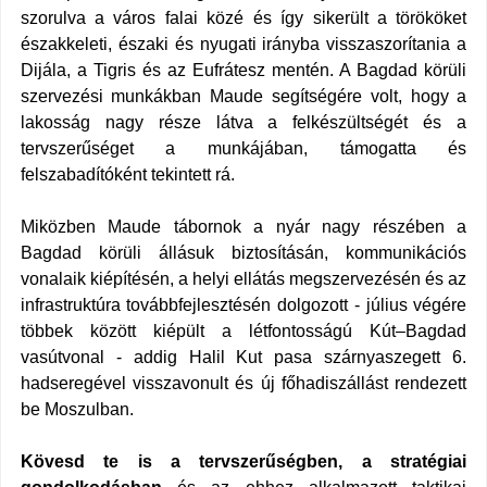
szorulva a város falai közé és így sikerült a törököket
északkeleti, északi és nyugati irányba visszaszorítania a
Dijála, a Tigris és az Eufrátesz mentén. A Bagdad körüli
szervezési munkákban Maude segítségére volt, hogy a
lakosság nagy része látva a felkészültségét és a
tervszerűséget a munkájában, támogatta és
felszabadítóként tekintett rá.
Miközben Maude tábornok a nyár nagy részében a
Bagdad körüli állásuk biztosításán, kommunikációs
vonalaik kiépítésén, a helyi ellátás megszervezésén és az
infrastruktúra továbbfejlesztésén dolgozott - július végére
többek között kiépült a létfontosságú Kút–Bagdad
vasútvonal - addig Halil Kut pasa szárnyaszegett 6.
hadseregével visszavonult és új főhadiszállást rendezett
be
Moszulban
.
Kövesd te is a tervszerűségben, a stratégiai