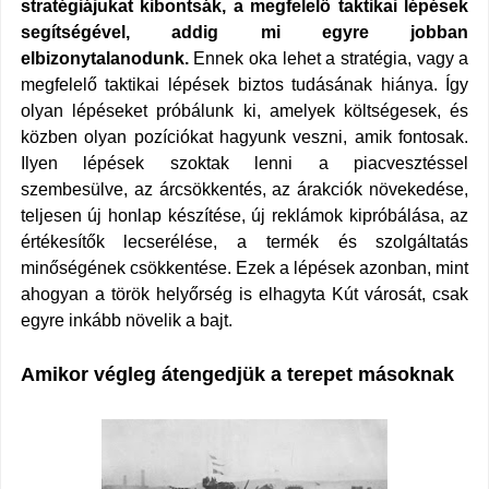
stratégiájukat kibontsák, a megfelelő taktikai lépések
segítségével, addig mi egyre jobban
elbizonytalanodunk.
Ennek oka lehet a stratégia, vagy a
megfelelő taktikai lépések biztos tudásának
hiánya
. Így
olyan lépéseket próbálunk ki, amelyek költségesek, és
közben olyan pozíciókat hagyunk veszni, amik fontosak.
Ilyen lépések szoktak lenni a piacvesztéssel
szembesülve, az árcsökkentés, az árakciók növekedése,
teljesen új honlap készítése, új reklámok kipróbálása, az
értékesítők lecserélése, a termék és szolgáltatás
minőségének csökkentése. Ezek a lépések azonban, mint
ahogyan a török helyőrség is elhagyta Kút városát, csak
egyre inkább növelik a bajt.
Amikor végleg átengedjük a terepet másoknak