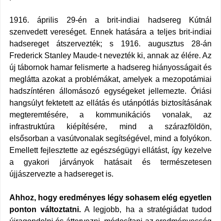
1916. április 29-én a brit-indiai hadsereg Kútnál
szenvedett vereséget. Ennek hatására a teljes brit-indiai
hadsereget átszervezték; s 1916. augusztus 28-án
Frederick Stanley Maude-t nevezték ki, annak az élére.
Az
új tábornok hamar felismerte a hadsereg hiányosságait és
meglátta azokat a problémákat, amelyek a mezopotámiai
hadszíntéren állomásozó egységeket jellemezte. Óriási
hangsúlyt fektetett az ellátás és utánpótlás biztosításának
megteremtésére, a kommunikációs vonalak, az
infrastruktúra kiépítésére, mind a szárazföldön,
elsősorban a vasútvonalak segítségével, mind a folyókon.
Emellett fejlesztette az egészségügyi ellátást, így kezelve
a gyakori járványok hatásait és természetesen
újjászervezte a hadsereget is.
Ahhoz, hogy eredményes légy sohasem elég egyetlen
ponton változtatni.
A legjobb, ha a stratégiádat tudod