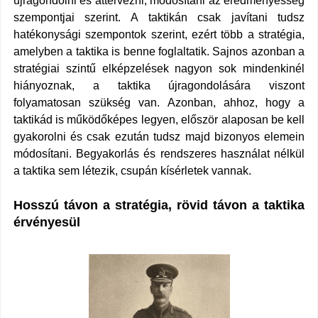
újragondolni és áttervezni, módosítani az eredményesség
szempontjai szerint. A taktikán csak javítani tudsz
hatékonysági szempontok szerint, ezért több a stratégia,
amelyben a taktika is benne foglaltatik. Sajnos azonban a
stratégiai szintű elképzelések nagyon sok mindenkinél
hiányoznak, a taktika újragondolására viszont
folyamatosan szükség van. Azonban, ahhoz, hogy a
taktikád is működőképes legyen, először alaposan be kell
gyakorolni és csak ezután tudsz majd bizonyos elemein
módosítani. Begyakorlás és rendszeres használat nélkül
a taktika sem létezik, csupán kísérletek vannak.
Hosszú távon a stratégia, rövid távon a taktika
érvényesül