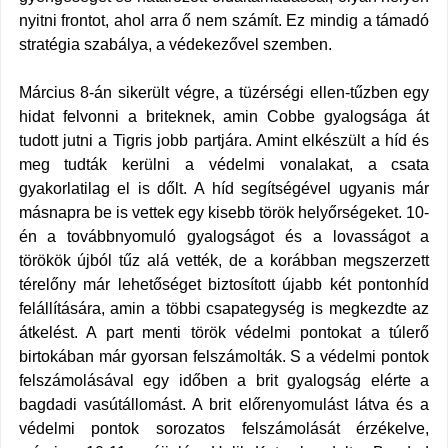
nyitni frontot, ahol arra ő nem számít. Ez mindig a támadó
stratégia szabálya, a védekezővel szemben.
Március 8-án sikerült végre, a tüzérségi ellen-tűzben egy
hidat felvonni a briteknek, amin Cobbe gyalogsága át
tudott jutni a Tigris jobb partjára. Amint elkészült a híd és
meg tudták kerülni a védelmi vonalakat, a csata
gyakorlatilag el is dőlt. A híd segítségével ugyanis már
másnapra be is vettek egy kisebb török helyőrségeket. 10-
én a továbbnyomuló gyalogságot és a lovasságot a
törökök újból tűz alá vették, de a korábban megszerzett
térelőny már lehetőséget biztosított újabb két pontonhíd
felállítására, amin a többi csapategység is megkezdte az
átkelést. A part menti török védelmi pontokat a túlerő
birtokában már gyorsan felszámolták. S a védelmi pontok
felszámolásával egy időben a brit gyalogság elérte a
bagdadi vasútállomást. A brit előrenyomulást látva és a
védelmi pontok sorozatos felszámolását érzékelve,