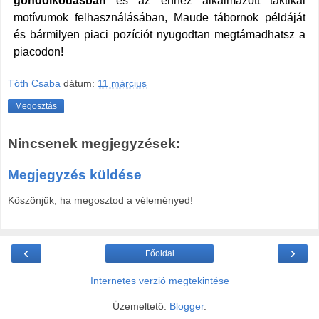
gondolkodásban
és az ehhez alkalmazott taktikai
motívumok felhasználásában, Maude tábornok példáját
és bármilyen piaci pozíciót nyugodtan megtámadhatsz a
piacodon!
Tóth Csaba
dátum:
11 március
Megosztás
Nincsenek megjegyzések:
Megjegyzés küldése
Köszönjük, ha megosztod a véleményed!
‹
›
Főoldal
Internetes verzió megtekintése
Üzemeltető:
Blogger
.