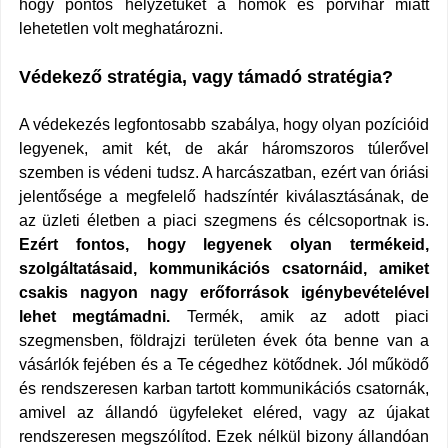
hogy pontos helyzetüket a homok és porvihar miatt
lehetetlen volt meghatározni.
Védekező stratégia, vagy támadó stratégia?
A védekezés legfontosabb szabálya, hogy olyan pozícióid
legyenek, amit két, de akár háromszoros túlerővel
szemben is védeni tudsz. A harcászatban, ezért van óriási
jelentősége a megfelelő hadszíntér kiválasztásának, de
az üzleti életben a piaci szegmens és célcsoportnak is.
Ezért fontos, hogy legyenek olyan termékeid,
szolgáltatásaid, kommunikációs csatornáid, amiket
csakis nagyon nagy erőforrások igénybevételével
lehet megtámadni.
Termék, amik az adott piaci
szegmensben, földrajzi területen évek óta benne van a
vásárlók fejében és a Te cégedhez kötődnek. Jól működő
és rendszeresen karban tartott kommunikációs csatornák,
amivel az állandó ügyfeleket eléred, vagy az újakat
rendszeresen megszólítod. Ezek nélkül bizony állandóan