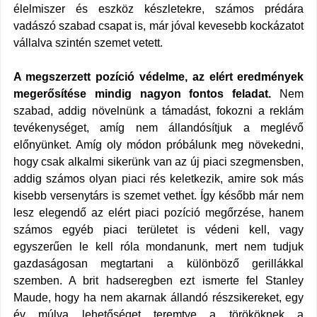
élelmiszer és eszköz készletekre, számos prédára
vadászó szabad csapat is, már jóval kevesebb kockázatot
vállalva szintén szemet vetett.
A megszerzett pozíció védelme, az elért eredmények
megerősítése mindig nagyon fontos feladat.
Nem
szabad, addig növelnünk a támadást, fokozni a reklám
tevékenységet, amíg nem állandósítjuk a meglévő
előnyünket. Amíg oly módon próbálunk meg növekedni,
hogy csak alkalmi sikerünk van az új piaci szegmensben,
addig számos olyan piaci rés keletkezik, amire sok más
kisebb versenytárs is szemet vethet. Így később már nem
lesz elegendő az elért piaci pozíció megőrzése, hanem
számos egyéb piaci területet is védeni kell, vagy
egyszerűen le kell róla mondanunk, mert nem tudjuk
gazdaságosan megtartani a különböző gerillákkal
szemben. A brit hadseregben ezt ismerte fel
Stanley
Maude, hogy ha nem akarnak állandó részsikereket, egy
év múlva lehetőséget teremtve a törököknek a