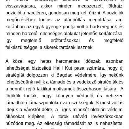
visszavágásra, akkor minden megszerzett földrajzi
pozíciót a harctéren, gondosan meg kell őrizni. A pozíciók
megőrzéséhez fontos az utánpótlás megoldása, ami
korábban az egyik gyenge pontja volt a hadseregnek és
minden harcoló, ellenséges alakulat jelentős korlátozása.
Így megfelelő erőforrásokkal és megfelelő
felkészültséggel a sikerek tartósak lesznek.
A közel egy hetes harcmentes időszak, azonban
lehetőséget biztosított
Halil Kut
pasa számára, hogy új
stratégiát dolgozzon ki Bagdad védelmére. Így nekünk
lehetőségünk nyílik a támadó és a védekező stratégiák és
a bennük rejlő taktikai motívumok összehasonlítására.
A
törökök tudták, hogy könnyen védhető és nehezen
támadható támaszpontokra van szükségük. S most volt is
idejük a várostól délre, a Tigris mindkét oldalán védelmi
állásokat kiépíteni. A török utóvéd lövészárkokban
húzódott meg. Az ellenség támadását az is nehezítette,