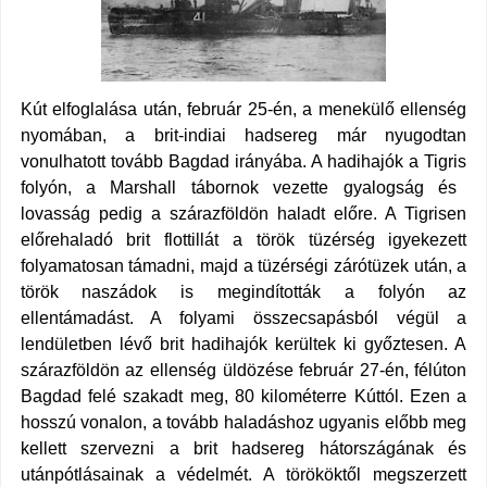
Kút elfoglalása után, február 25-én, a menekülő ellenség
nyomában, a brit-indiai hadsereg már nyugodtan
vonulhatott tovább
Bagdad
irányába. A hadihajók a
Tigris
folyón, a
Marshall
tábornok vezette gyalogság és
lovasság pedig a szárazföldön haladt előre. A Tigrisen
előrehaladó brit flottillát a török tüzérség igyekezett
folyamatosan támadni, majd a tüzérségi zárótüzek után, a
török naszádok is megindították a folyón az
ellentámadást. A folyami összecsapásból végül a
lendületben lévő brit hadihajók kerültek ki győztesen. A
szárazföldön az ellenség üldözése február 27-én, félúton
Bagdad felé szakadt meg, 80 kilométerre Kúttól. Ezen a
hosszú vonalon, a tovább haladáshoz ugyanis előbb meg
kellett szervezni a brit hadsereg hátországának és
utánpótlásainak a védelmét. A törököktől megszerzett