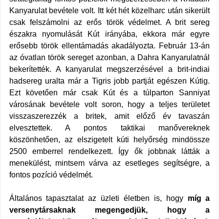
Kanyarulat bevétele volt. Itt két hét közelharc után sikerült
csak felszámolni az erős török védelmet. A brit sereg
északra nyomulását Kút irányába, ekkora már egyre
erősebb török ellentámadás akadályozta. Február 13-án
az óvatlan török sereget azonban, a Dahra Kanyarulatnál
bekerítették. A kanyarulat megszerzésével a brit-indiai
hadsereg uralta már a Tigris jobb partját egészen Kútig.
Ezt követően már csak Kút és a túlparton Sanniyat
városának bevétele volt soron, hogy a teljes területet
visszaszerezzék a britek, amit előző év tavaszán
elvesztettek. A pontos taktikai manővereknek
köszönhetően, az elszigetelt kúti helyőrség mindössze
2500 emberrel rendelkezett. Így ők jobbnak látták a
menekülést, mintsem várva az esetleges segítségre, a
fontos pozíció védelmét.
Általános tapasztalat az üzleti életben is, hogy
míg a
versenytársaknak megengedjük, hogy a