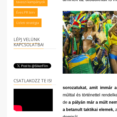
tavaszi kampányok
Éves PR terv
Üzleti stratégia
LÉPJ VELÜNK
KAPCSOLATBA!
CSATLAKOZZ TE IS!
sorozatukat, amit immár a
múlttal és történettel rende
de
a pályán már a múlt nem 
a betanult taktikai elemek,
a
dominál.