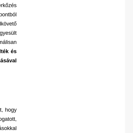
érkőzés
pontból
dkövető
gyesült
málisan
dték és
zásával
t, hogy
gatott,
sokkal