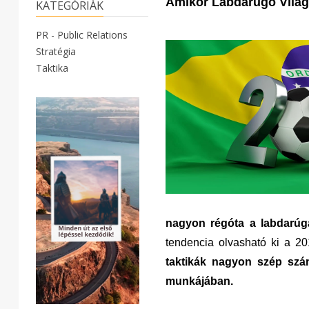
Amikor Labdarúgó Világ
KATEGÓRIÁK
PR - Public Relations
Stratégia
Taktika
nagyon régóta a labdarúgá
tendencia olvasható ki a 2
taktikák nagyon szép szá
munkájában.