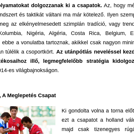
folyamatokat dolgozzanak ki a csapatok.
Az, hogy m
endszert és taktikát váltani ma már kötelező. Ilyen szem
meg az elkényelmesedett szimplán tradíció, vagy tren
Kolumbia, Nigéria, Algéria, Costa Rica, Belgium, E
 ebbe a vonulatba tartoznak, akikkel csak nagyon mini
n túlélik a csoportkört.
Az utánpótlás neveléssel kez
ékosaihoz illő, legmegfelelőbb stratégia kidolgo
014-es világbajnokságon.
, A Meglepetés Csapat
Ki gondolta volna a torna előt
ezt a csapatot a holland válo
majd csak tizenegyes rúgá