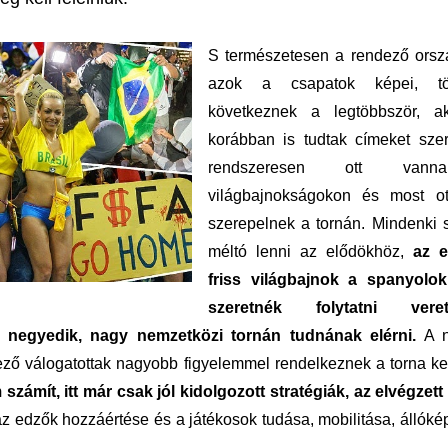
S természetesen a rendező orsz
azok a csapatok képei, tör
következnek a legtöbbször, a
korábban is tudtak címeket sze
rendszeresen ott van
világbajnokságokon és most ott
szerepelnek a tornán. Mindenki 
méltó lenni az elődökhöz,
az e
friss világbajnok a spanyolok
szeretnék folytatni veret
 negyedik, nagy nemzetközi tornán tudnának elérni.
A n
lkező válogatottak nagyobb figyelemmel rendelkeznek a torna ke
számít, itt már csak jól kidolgozott stratégiák, az elvégzet
z edzők hozzáértése és a játékosok tudása, mobilitása, állók