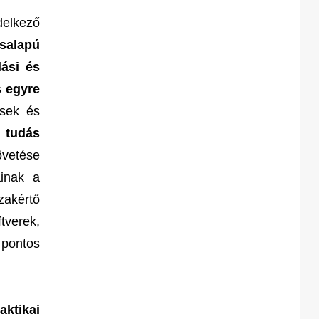
delkező
ásalapú
lási és
s egyre
ések és
 tudás
övetése
ainak a
akértő
tverek,
 pontos
aktikai