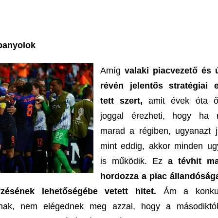
Spanyolok
Amíg
valaki piacvezető és ú
révén jelentős stratégiai 
tett szert,
amit évek óta őr
joggal érezheti, hogy ha 
marad a régiben, ugyanazt j
mint eddig, akkor minden u
is működik. Ez
a tévhit m
hordozza a piac állandóság
ésének lehetőségébe vetett hitet.
Ám a konkur
nak, nem elégednek meg azzal, hogy a másodiktól 