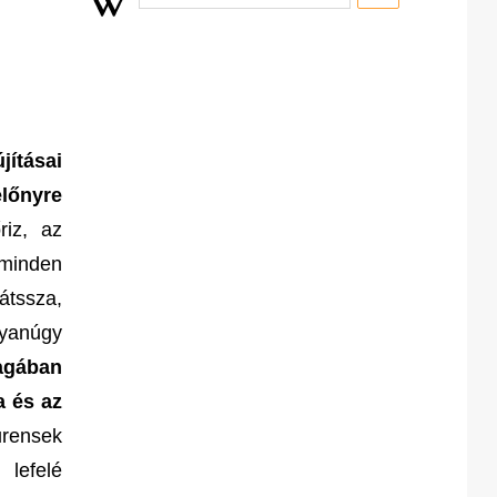
jításai
előnyre
iz, az
minden
átssza,
gyanúgy
agában
a és az
ensek
lefelé