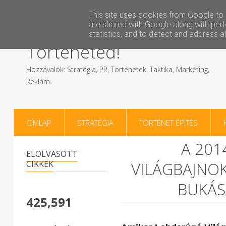
This site uses cookies from Google to d
Építsd Fel A Saját
are shared with Google along with perf
statistics, and to detect and address a
Történeted!
Hozzávalók: Stratégia, PR, Történetek, Taktika, Marketing,
Reklám.
CÍMLAP
STRATÉGIA
TÖRTÉNET ÉPÍTÉS
A 201
ELOLVASOTT
CIKKEK
VILÁGBAJNOK
BUKÁS
425,591