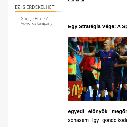
EZ IS ÉRDEKELHET:
Google Hirdetés
Adwords kampány
Egy Stratégia Vége: A 
egyedi előnyök megőrz
sohasem így gondolkod