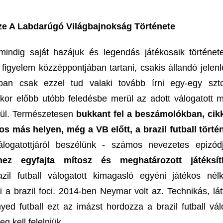
ze A Labdarúgó Világbajnokság Története
mindig saját hazájuk és legendás játékosaik történetei
figyelem közzéppontjában tartani, csakis állandó jelenlé
ciban csak ezzel tud valaki tovább írni egy-egy szto
or előbb utóbb feledésbe merül az adott válogatott mú
ívül. Természetesen
bukkant fel a beszámolókban, ci
s más helyen, még a VB előtt, a brazil futball tört
álogatottjáról beszélünk - számos nevezetes epizód
hez egyfajta mítosz és meghatározott játéksít
il futball válogatott kimagasló egyéni játékos nélk
i a brazil foci. 2014-ben Neymar volt az. Technikás, lá
d futball ezt az imázst hordozza a brazil futball válo
g kell felelniük.