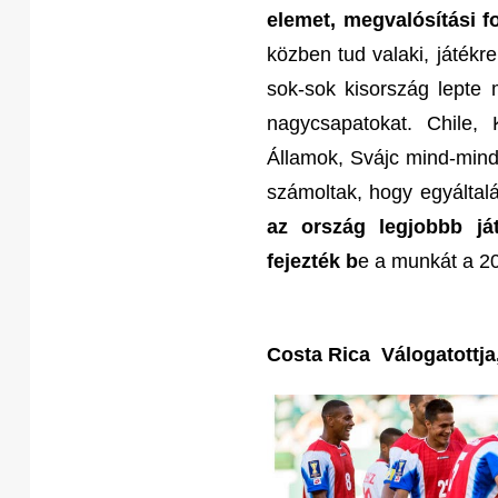
elemet, megvalósítási 
közben tud valaki, játékr
sok-sok kisország lepte 
nagycsapatokat. Chile, 
Államok, Svájc mind-mind
számoltak, hogy egyáltalá
az ország legjobbb ját
fejezték b
e a munkát a 2
Costa Rica Válogatottja