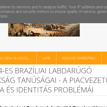
eliver its services and to analyze traffic. Your IP address and u
ormance and security metrics to ensure quality of service, gene
buse.
HA NEM OLVASOL…
A PR
MAGYAR MARKETING
4-ES BRAZÍLIAI LABDARÚGÓ
SÁG TANÚSÁGAI - A PIACVEZE
A ÉS IDENTITÁS PROBLÉMÁI