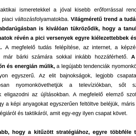
taktikai ismeretekkel a jóval kisebb erőforrással ren
 piaci változásfolyamatokba.
Világméretű trend a tud
abdarúgásban is kiválóan tükröződik, hogy a tanu
amatok révén a pici versenyek egyre kiélezettebbek é
k.
A megfelelő tudás felépítése, az internet, a képz
n már bárki számára sokkal inkább hozzáférhető.
A
dőn és energián múlik,
a legújabb tendenciák nyomonk
yon egyszerű. Az elit bajnokságok, legjobb csapat
atosan nyomonkövethetjük a televíziókban, sőt sz
 eligazodni az újításokban. A megfelelő elemző szof
gy a képi anyagokat egyszerűen feltöltve beléjük, máris
tégiáról és taktikáról, amit egy-egy ilyen csapat követ.
abb, hogy a kitűzött stratégiához, egyre többféle t