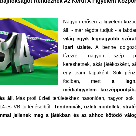
bajnokságot Rendeznek Az Kerül A Figyelem Közpo
Nagyon
erősen a figyelem közpo
áll, - már régóta tudjuk - a labda
világ egyik legnagyobb szóra
ipari üzlete.
A benne dolgozó
tízezrei nagyon szép pé
kereshetnek, akár játékosként, a
egy team tagjaként. Sok pén
fociban, mert
a legna
médiafigyelem közzéppontjá
s áll.
Más profi üzleti területekhez hasonlóan, nagyon sok
014-es VB történéseiből.
Tendenciák, üzleti modellek, strat
mmal jellenek meg a játékban és az ahhoz kötődő válog