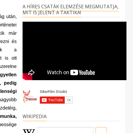
A HÍRES CSATÁK ELEMZÉSE MEGMUTATJA,
MIT IS JELENT A TAKTIKA!
ág után,
ténetei
kik már
rezni és
nak a
 is ott
szeretne
gyetlen
, pedig
lenségi
agyobb
zdetéig,
WIKIPEDIA
t munka,
épessége