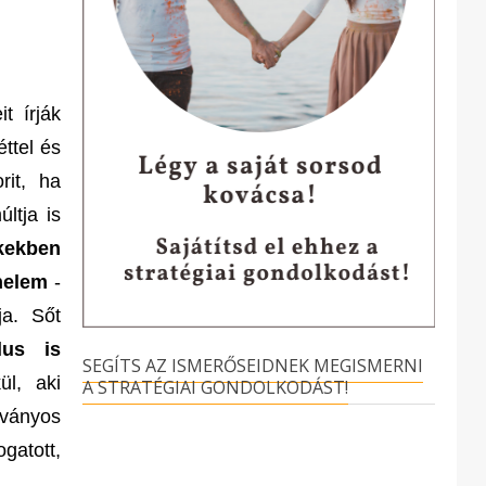
t írják
ttel és
rit, ha
ltja is
kkekben
énelem
-
ja. Sőt
lus is
SEGÍTS AZ ISMERŐSEIDNEK MEGISMERNI
ül, aki
A STRATÉGIAI GONDOLKODÁST!
tványos
gatott,