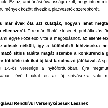
ek. Ez az, ami óriási óvatosságra kell, hogy intsen min
örülmények között élvezik a piacvezetők szerepkörét.
s már évek óta azt kutatják, hogyan lehet megtal
a ellenszerét.
Erre már többféle kísérlet, próbálkozás tö
ami egyre közelebb vitte a megoldáshoz, az ellenfelek
oztatások nélküli, így a különböző kihívásokra n
almazó sítlus találta magát szembe a konkurencia
 többféle taktikai újítást tartalmazó játékával.
A spa
is 1-5-ös veresége a nyitófordulóban, újra megmu
ásában lévő hibákat és az új kihívásokra való re
tégiával Rendkívül Versenyképesek Lesznek