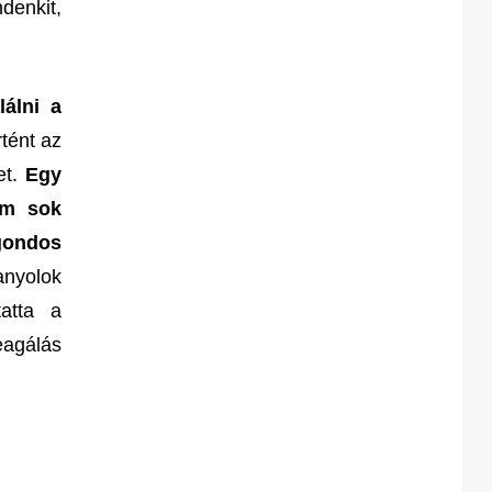
denkit,
álni a
rtént az
et.
Egy
em sok
 gondos
nyolok
tatta a
agálás