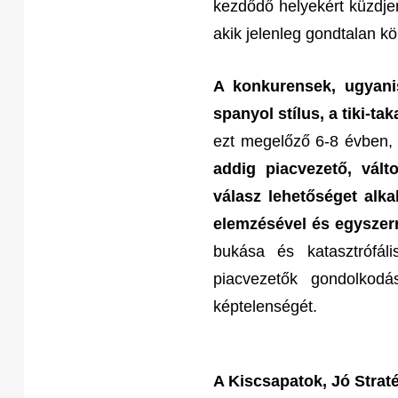
kezdődő helyekért küzdjen
akik jelenleg gondtalan k
A konkurensek, ugyani
spanyol stílus, a tiki-tak
ezt megelőző 6-8 évben, 
addig piacvezető, vált
válasz lehetőséget alk
elemzésével és egyszerre
bukása és katasztrófál
piacvezetők gondolkod
képtelenségét.
A Kiscsapatok, Jó Stra