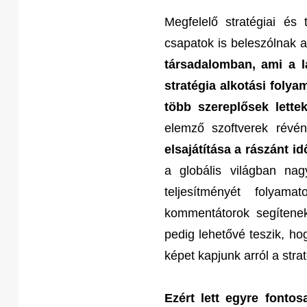
Megfelelő stratégiai és 
csapatok is beleszólnak a
társadalomban, ami a l
stratégia alkotási foly
több szereplősek lette
elemző szoftverek révé
elsajátítása a rászánt i
a globális világban nag
teljesítményét folyam
kommentátorok segítenek
pedig lehetővé teszik, ho
képet kapjunk arról a stra
Ezért lett egyre fontos