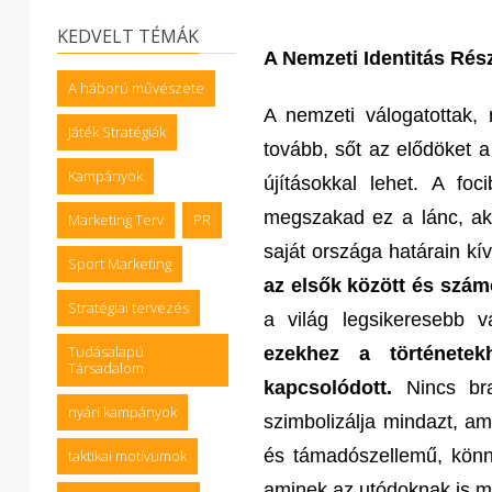
KEDVELT TÉMÁK
A Nemzeti Identitás Rés
A háború művészete
A nemzeti válogatottak, 
Játék Stratégiák
tovább, sőt az elődöket a 
Kampányok
újításokkal lehet. A fo
megszakad ez a lánc, akk
Marketing Terv
PR
saját országa határain k
Sport Marketing
az elsők között és számo
Stratégiai tervezés
a világ legsikeresebb v
Tudásalapú
ezekhez a történetek
Társadalom
kapcsolódott.
Nincs braz
nyári kampányok
szimbolizálja mindazt, am
és támadószellemű, könnye
taktikai motívumok
aminek az utódoknak is me