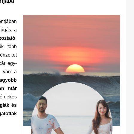
ntjába
ntjában
rúgás, a
koztató
k több
nzeket
kár egy-
z van a
gyobb
ban már
 érdekes
égiák és
atottak